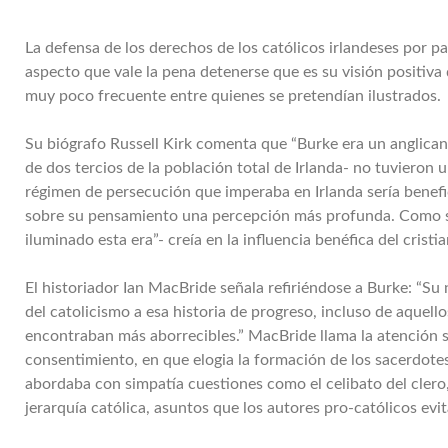
La defensa de los derechos de los católicos irlandeses por 
aspecto que vale la pena detenerse que es su visión positiva
muy poco frecuente entre quienes se pretendían ilustrados.
Su biógrafo Russell Kirk comenta que “Burke era un anglican
de dos tercios de la población total de Irlanda- no tuvieron 
régimen de persecución que imperaba en Irlanda sería benefi
sobre su pensamiento una percepción más profunda. Como 
iluminado esta era”- creía en la influencia benéfica del cristia
El historiador Ian MacBride señala refiriéndose a Burke: “Su 
del catolicismo a esa historia de progreso, incluso de aque
encontraban más aborrecibles.” MacBride llama la atención 
consentimiento, en que elogia la formación de los sacerdote
abordaba con simpatía cuestiones como el celibato del clero, 
jerarquía católica, asuntos que los autores pro-católicos e