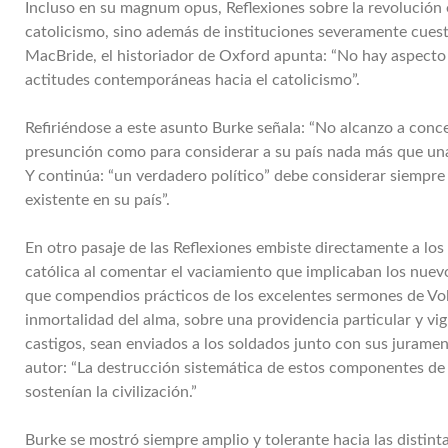
Incluso en su magnum opus, Reflexiones sobre la revolución 
catolicismo, sino además de instituciones severamente cue
MacBride, el historiador de Oxford apunta: “No hay aspecto 
actitudes contemporáneas hacia el catolicismo”.
Refiriéndose a este asunto Burke señala: “No alcanzo a conc
presunción como para considerar a su país nada más que una c
Y continúa: “un verdadero político” debe considerar siempre
existente en su país”.
En otro pasaje de las Reflexiones embiste directamente a los p
católica al comentar el vaciamiento que implicaban los nuev
que compendios prácticos de los excelentes sermones de Volt
inmortalidad del alma, sobre una providencia particular y vi
castigos, sean enviados a los soldados junto con sus juram
autor: “La destrucción sistemática de estos componentes de 
sostenían la civilización.”
Burke se mostró siempre amplio y tolerante hacia las distintas