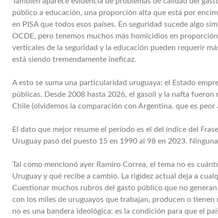
También aparece evidencia de problemas de calidad del gasto
público a educación, una proporción alta que está por enci
en PISA que todos esos países. En seguridad sucede algo sim
OCDE, pero tenemos muchos más homicidios en proporción a 
verticales de la seguridad y la educación pueden requerir má
está siendo tremendamente ineficaz.
A esto se suma una particularidad uruguaya: el Estado empr
públicas. Desde 2008 hasta 2026, el gasoil y la nafta fueron
Chile (olvidemos la comparación con Argentina, que es peor 
El dato que mejor resume el período es el del índice del Fras
Uruguay pasó del puesto 15 en 1990 al 98 en 2023. Ninguna 
Tal como mencionó ayer Ramiro Correa, el tema no es cuánt
Uruguay y qué recibe a cambio. La rigidez actual deja a cual
Cuestionar muchos rubros del gasto público que no generan 
con los miles de uruguayos que trabajan, producen o tienen 
no es una bandera ideológica: es la condición para que el pa